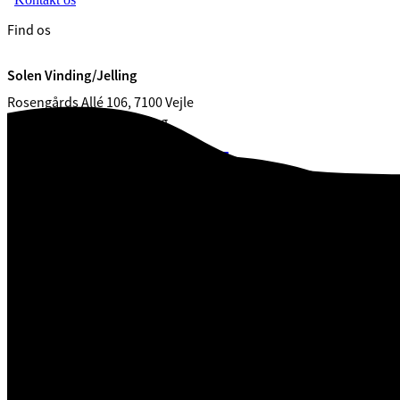
Find os
Solen Vinding/Jelling
Rosengårds Allé 106, 7100 Vejle
Søndervang 6, 7300 Jelling
CVR. 29 18 99 00